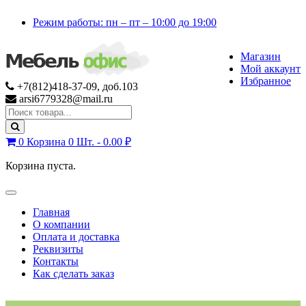
Skip
Skip
Режим работы: пн – пт – 10:00 до 19:00
to
to
navigation
content
Магазин
Мой аккаунт
Избранное
+7(812)418-37-09, доб.103
arsi6779328@mail.ru
Search
for:
0
Корзина
0 Шт. -
0.00
₽
Корзина пуста.
Toggle
navigation
Главная
О компании
Оплата и доставка
Реквизиты
Контакты
Как сделать заказ