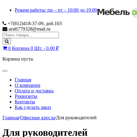
Skip
Skip
Режим работы: пн – пт – 10:00 до 19:00
to
to
navigation
content
+7(812)418-37-09, доб.103
arsi6779328@mail.ru
Search
for:
0
Корзина
0 Шт. -
0.00
₽
Корзина пуста.
Toggle
navigation
Главная
О компании
Оплата и доставка
Реквизиты
Контакты
Как сделать заказ
Главная
/
Офисные кресла
/
Для руководителей
Для руководителей