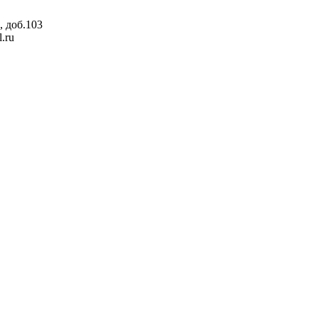
, доб.103
.ru