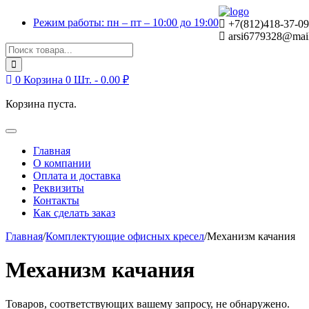
Skip
Skip
Режим работы: пн – пт – 10:00 до 19:00
to
to
+7(812)418-37-09
navigation
content
arsi6779328@mail
Search
for:
0
Корзина
0 Шт. -
0.00
₽
Корзина пуста.
Toggle
navigation
Главная
О компании
Оплата и доставка
Реквизиты
Контакты
Как сделать заказ
Главная
/
Комплектующие офисных кресел
/
Механизм качания
Механизм качания
Товаров, соответствующих вашему запросу, не обнаружено.