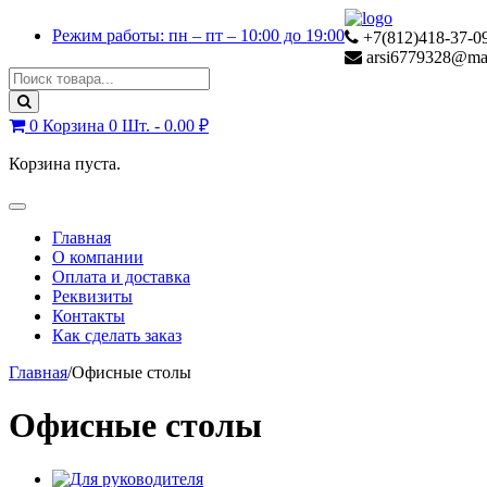
Skip
Skip
Режим работы: пн – пт – 10:00 до 19:00
to
to
+7(812)418-37-09
navigation
content
arsi6779328@mai
Search
for:
0
Корзина
0 Шт. -
0.00
₽
Корзина пуста.
Toggle
navigation
Главная
О компании
Оплата и доставка
Реквизиты
Контакты
Как сделать заказ
Главная
/
Офисные столы
Офисные столы