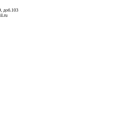
, доб.103
l.ru