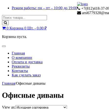
Skip
Skip
Режим работы: пн – пт – 10:00 до 19:00
to
to
+7(812)418-37-09
navigation
content
arsi6779328@mai
Search
for:
0
Корзина
0 Шт. -
0.00
₽
Корзина пуста.
Toggle
navigation
Главная
О компании
Оплата и доставка
Реквизиты
Контакты
Как сделать заказ
Главная
/
Офисные диваны
Офисные диваны
View as: