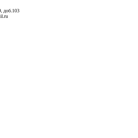
, доб.103
l.ru