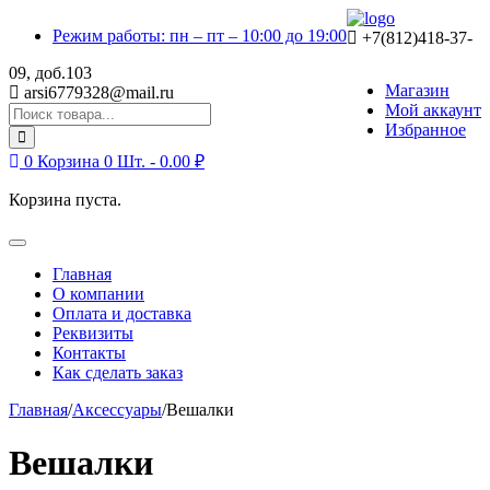
Skip
Skip
Режим работы: пн – пт – 10:00 до 19:00
to
to
+7(812)418-37-
navigation
content
09, доб.103
Магазин
arsi6779328@mail.ru
Мой аккаунт
Search
Избранное
for:
0
Корзина
0 Шт. -
0.00
₽
Корзина пуста.
Toggle
navigation
Главная
О компании
Оплата и доставка
Реквизиты
Контакты
Как сделать заказ
Главная
/
Аксессуары
/
Вешалки
Вешалки