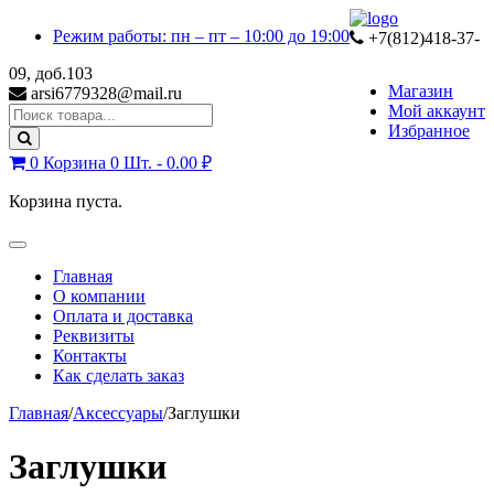
Skip
Skip
Режим работы: пн – пт – 10:00 до 19:00
to
to
+7(812)418-37-
navigation
content
09, доб.103
Магазин
arsi6779328@mail.ru
Мой аккаунт
Search
Избранное
for:
0
Корзина
0 Шт. -
0.00
₽
Корзина пуста.
Toggle
navigation
Главная
О компании
Оплата и доставка
Реквизиты
Контакты
Как сделать заказ
Главная
/
Аксессуары
/
Заглушки
Заглушки