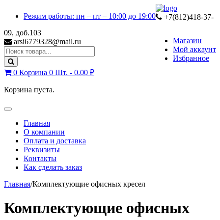
Skip
Skip
Режим работы: пн – пт – 10:00 до 19:00
to
to
+7(812)418-37-
navigation
content
09, доб.103
Магазин
arsi6779328@mail.ru
Мой аккаунт
Search
Избранное
for:
0
Корзина
0 Шт. -
0.00
₽
Корзина пуста.
Toggle
navigation
Главная
О компании
Оплата и доставка
Реквизиты
Контакты
Как сделать заказ
Главная
/
Комплектующие офисных кресел
Комплектующие офисных