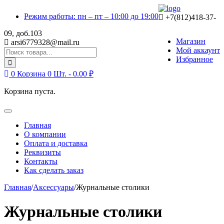
Skip
Skip
Режим работы: пн – пт – 10:00 до 19:00
to
to
+7(812)418-37-
navigation
content
09, доб.103
Магазин
arsi6779328@mail.ru
Мой аккаунт
Search
Избранное
for:
0
Корзина
0 Шт. -
0.00
₽
Корзина пуста.
Toggle
navigation
Главная
О компании
Оплата и доставка
Реквизиты
Контакты
Как сделать заказ
Главная
/
Аксессуары
/
Журнальные столики
Журнальные столики