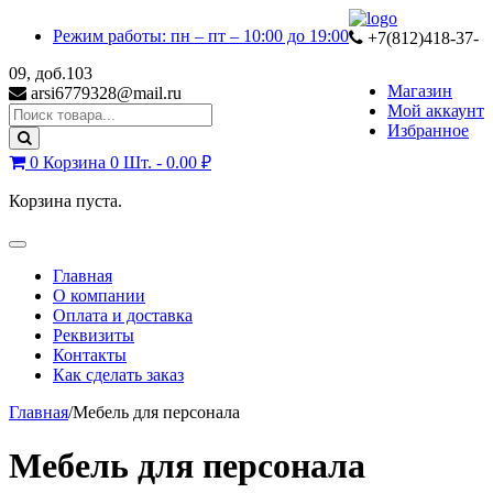
Skip
Skip
Режим работы: пн – пт – 10:00 до 19:00
to
to
+7(812)418-37-
navigation
content
09, доб.103
Магазин
arsi6779328@mail.ru
Мой аккаунт
Search
Избранное
for:
0
Корзина
0 Шт. -
0.00
₽
Корзина пуста.
Toggle
navigation
Главная
О компании
Оплата и доставка
Реквизиты
Контакты
Как сделать заказ
Главная
/
Мебель для персонала
Мебель для персонала