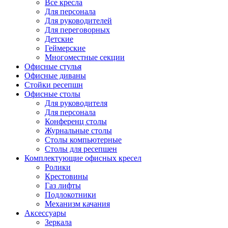
Все кресла
Для персонала
Для руководителей
Для переговорных
Детские
Геймерские
Многоместные секции
Офисные стулья
Офисные диваны
Стойки ресепшн
Офисные столы
Для руководителя
Для персонала
Конференц столы
Журнальные столы
Столы компьютерные
Столы для ресепшен
Комплектующие офисных кресел
Ролики
Крестовины
Газ лифты
Подлокотники
Механизм качания
Аксессуары
Зеркала