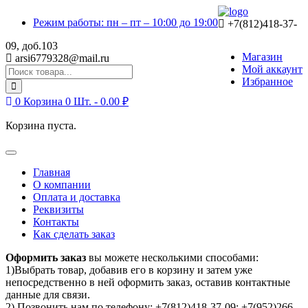
Skip
Skip
Режим работы: пн – пт – 10:00 до 19:00
to
to
+7(812)418-37-
navigation
content
09, доб.103
Магазин
arsi6779328@mail.ru
Мой аккаунт
Search
Избранное
for:
0
Корзина
0 Шт. -
0.00
₽
Корзина пуста.
Toggle
navigation
Главная
О компании
Оплата и доставка
Реквизиты
Контакты
Как сделать заказ
Оформить заказ
вы можете несколькими способами:
1)Выбрать товар, добавив его в корзину и затем уже
непосредственно в ней оформить заказ, оставив контактные
данные для связи.
2) Позвонить нам по телефону: +7(812)418-37-09; +7(952)266-