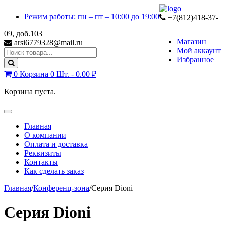
Skip
Skip
Режим работы: пн – пт – 10:00 до 19:00
to
to
+7(812)418-37-
navigation
content
09, доб.103
Магазин
arsi6779328@mail.ru
Мой аккаунт
Search
Избранное
for:
0
Корзина
0 Шт. -
0.00
₽
Корзина пуста.
Toggle
navigation
Главная
О компании
Оплата и доставка
Реквизиты
Контакты
Как сделать заказ
Главная
/
Конференц-зона
/
Серия Dioni
Серия Dioni