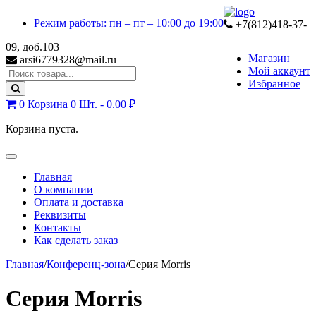
Skip
Skip
Режим работы: пн – пт – 10:00 до 19:00
to
to
+7(812)418-37-
navigation
content
09, доб.103
Магазин
arsi6779328@mail.ru
Мой аккаунт
Search
Избранное
for:
0
Корзина
0 Шт. -
0.00
₽
Корзина пуста.
Toggle
navigation
Главная
О компании
Оплата и доставка
Реквизиты
Контакты
Как сделать заказ
Главная
/
Конференц-зона
/
Серия Morris
Серия Morris